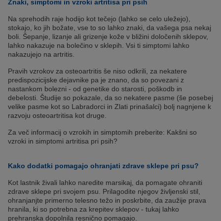
Znaki, simptomi in vzroki artritisa pri psih
Na sprehodih raje hodijo kot tečejo (lahko se celo uležejo),
stokajo, ko jih božate, vse to so lahko znaki, da vašega psa nekaj
boli. Šepanje, lizanje ali grizenje kože v bližini določenih sklepov,
lahko nakazuje na bolečino v sklepih. Vsi ti simptomi lahko
nakazujejo na artritis.
Pravih vzrokov za osteoartritis še niso odkrili, za nekatere
predispozicijske dejavnike pa je znano, da so povezani z
nastankom bolezni - od genetike do starosti, poškodb in
debelosti. Študije so pokazale, da so nekatere pasme (še posebej
velike pasme kot so Labradorci in Zlati prinašalci) bolj nagnjene k
razvoju osteoartritisa kot druge.
Za več informacij o vzrokih in simptomih preberite: Kakšni so
vzroki in simptomi artritisa pri psih?
Kako dodatki pomagajo ohranjati zdrave sklepe pri psu?
Kot lastnik živali lahko naredite marsikaj, da pomagate ohraniti
zdrave sklepe pri svojem psu. Prilagodite njegov življenski stil,
ohranjanjte primerno telesno težo in poskrbite, da zaužije prava
hranila, ki so potrebna za krepitev sklepov - tukaj lahko
prehranska dopolnila resnično pomagajo.