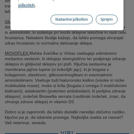
sinovialni tekočini (tekočina, ki deluje kot blazina in zmanjšuje
piškotkih
.
trenje v sklepih) in deluje kot mazivo. Kot sestavina v dodatkih
lahko pomaga ohranjati sklepe in njihovo gibljivost.
Nastavitve piškotkov
Sprejmi
Glukozamin
je še ena pogosta sestavina, ki jo najdemo v
dodatkih za sklepe. Je naravna spojina sestavljena iz sladkorjev
in aminokislin, ki sodeluje pri tvorbi sklepne tekočine in rasti celic
hrustanca. Nekatere študije kažejo, da lahko pomaga ohranjati
zdrav hrustanec in normalno delovanje sklepa.
MOVOFLEX
Mehke žvečilke iz Virbac vsebujejo edinstveno
mešanico sestavin, ki delujejo sinergistično ter podpirajo zdravje
sklepov in gibljivost sklepov pri psih. Ključna sestavina je
membrana jajčne lupine (iz kokošjih jajc), ki je bogata s
kolagenom, elastinom, glikozaminoglikani in esencialnimi
aminokislinami. Vsebuje tudi hialuronsko kislino (visoke in nizke
molekulske mase), moko iz krila (bogata z omega-3 maščobnimi
kislinami), astaksantin (potenten antioksidant, ki podpira zdravje
sklepov), izvleček Boswellia serrata (rastlinski izvleček, znan, da
ohranja zdrave sklepe) in vitamin D3.
Dobro si je zapomniti, da lahko dodatki naredijo občutno razliko,
ključno pa je, da izberete pravega. Najboljša oseba za nasvet?
Vaš veterinar, seveda.
VIRI