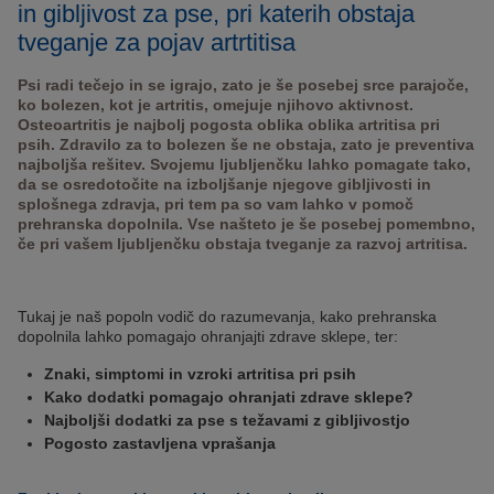
in gibljivost za pse, pri katerih obstaja
tveganje za pojav artrtitisa
Psi radi tečejo in se igrajo, zato je še posebej srce parajoče,
ko bolezen, kot je artritis, omejuje njihovo aktivnost.
Osteoartritis je najbolj pogosta oblika oblika artritisa pri
psih. Zdravilo za to bolezen še ne obstaja, zato je preventiva
najboljša rešitev. Svojemu ljubljenčku lahko pomagate tako,
da se osredotočite na izboljšanje njegove gibljivosti in
splošnega zdravja, pri tem pa so vam lahko v pomoč
prehranska dopolnila. Vse našteto je še posebej pomembno,
če pri vašem ljubljenčku obstaja tveganje za razvoj artritisa.
Tukaj je naš popoln vodič do razumevanja, kako prehranska
dopolnila lahko pomagajo ohranjajti zdrave sklepe, ter:
Znaki, simptomi in vzroki artritisa pri psih
Kako dodatki pomagajo ohranjati zdrave sklepe?
Najboljši dodatki za pse s težavami z gibljivostjo
Pogosto zastavljena vprašanja