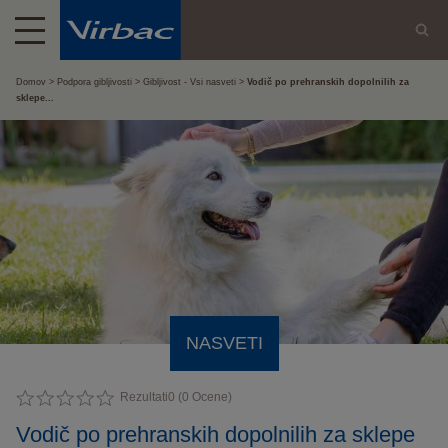
Domov
Podpora gibljivosti
Gibljivost - Vsi nasveti
Vodič po prehranskih dopolnilih za
sklepe...
NASVETI
Rezultati
0
(
0
Ocene)
Vodič po prehranskih dopolnilih za sklepe