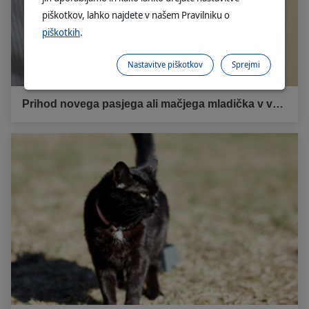
piškotkov, lahko najdete v našem Pravilniku o
piškotkih
.
Nastavitve piškotkov
Sprejmi
Prihod novega pasjega ali mačjega mladička v vaš dom: praktični nasveti pred prihodom vašega ljubljenčka