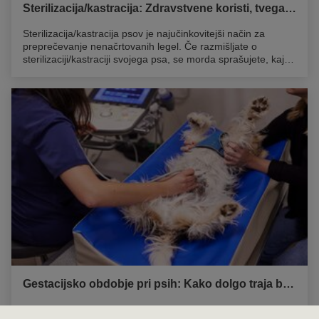
Sterilizacija/kastracija: Zdravstvene koristi, tveganja in še več
Sterilizacija/kastracija psov je najučinkovitejši način za
preprečevanje nenačrtovanih legel. Če razmišljate o
sterilizaciji/kastraciji svojega psa, se morda sprašujete, kaj
sterilizacija/kastracija psa vključuje ali je varna in kako bo
pomagala vašemu pasjemu prijatelju. Morda pa se še ne
želite odločiti za sterilizacijo in se v tem primeru sprašujete o
alternativnih možnostih sterilizacije/kastracije. Vse to in še
več smo opisali v našem poglobljenem vodniku o
sterilizaciji/kastraciji psov...
Gestacijsko obdobje pri psih: Kako dolgo traja brejost pri psu?
Dobrodošli v našem podrobnem vodniku o razumevanju