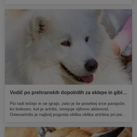
se pogosto napačno razume kot splošna sprememba v
obnašanju. Zato se stanje pogosto spregleda, dokler ne
napreduje do res hude stopnje.
Vodič po prehranskih dopolnilih za sklepe in gibljivost za pse, pri katerih obstaja tveganje za pojav artrtitisa
Psi radi tečejo in se igrajo, zato je še posebej srce parajoče,
ko bolezen, kot je artritis, omejuje njihovo aktivnost.
Osteoartritis je najbolj pogosta oblika oblika artritisa pri psih.
Zdravilo za to bolezen še ne obstaja, zato je preventiva
najboljša rešitev. Svojemu ljubljenčku lahko pomagate tako,
da se osredotočite na izboljšanje njegove gibljivosti in
splošnega zdravja, pri tem pa so vam lahko v pomoč