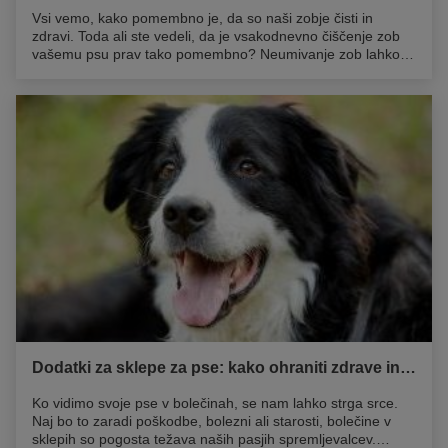
Vsi vemo, kako pomembno je, da so naši zobje čisti in
zdravi. Toda ali ste vedeli, da je vsakodnevno čiščenje zob
vašemu psu prav tako pomembno? Neumivanje zob lahko,
tako kot pri ljudeh, privede do pojava zobnih bolezni. Na
podlagi poročila globalnih zobozdravstevnih smernic
Svetovnega združenja za male živali (WSAVA), bo 80% psov
pri starosti dveh let imelo določeno obliko parodontalne
bolezni.
Dodatki za sklepe za pse: kako ohraniti zdrave in gibljive sklepe svojega psa
Ko vidimo svoje pse v bolečinah, se nam lahko strga srce.
Naj bo to zaradi poškodbe, bolezni ali starosti, bolečine v
sklepih so pogosta težava naših pasjih spremljevalcev.