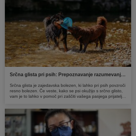
giardiaze pri psih in kako preprečiti, da ne bi ogrozila zdravja
vašega kužka.
Srčna glista pri psih: Prepoznavanje razumevanje in preprečevanje
Srčna glista je zajedavska bolezen, ki lahko pri psih povzroči
resno bolezen. Če veste, kako se psi okužijo s srčno glisto,
vam je to lahko v pomoč pri zaščiti vašega pasjega prijatelja
pred to boleznijo, medtem ko vam lahko odkrivanje
simptomov srčne gliste pri psih pomaga pri hitrem
zdravljenju, če se vaš pes okuži. Vse to je zajeto v tem
podrobnem vodniku o srčni glisti pri psu ...