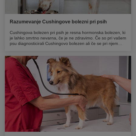
Razumevanje Cushingove bolezni pri psih
Cushingova bolezen pri psih je resna hormonska bolezen, ki
je lahko smrtno nevarna, če je ne zdravimo. Če so pri vašem
psu diagnosticirali Cushingovo bolezen ali če se pri njem
kažejo znaki bolezni, imate nedvomno veliko vprašanj. Na
primer, kaj je Cushingova bolezen pri psih? Kako se zdravi?
In kako lahko obvladate to stanje, da bo vaš pes živel čim
bolj kakovostno? V nadaljevanju si preberite odgovore na
vsa vprašanja o Cushingovi bolezni pri psih.