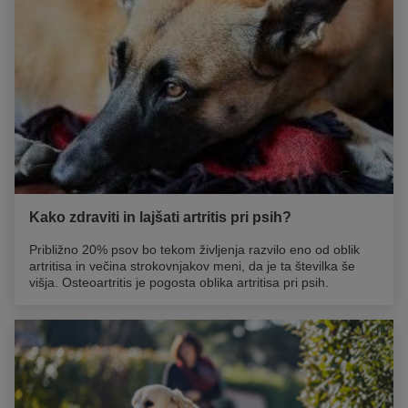
prehranska dopolnila. Vse našteto je še posebej pomembno,
če pri vašem ljubljenčku obstaja tveganje za razvoj artritisa.
Kako zdraviti in lajšati artritis pri psih?
Približno 20% psov bo tekom življenja razvilo eno od oblik
artritisa in večina strokovnjakov meni, da je ta številka še
višja. Osteoartritis je pogosta oblika artritisa pri psih.