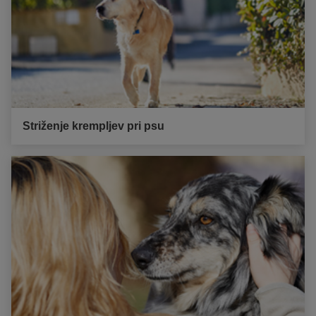
Striženje krempljev pri psu