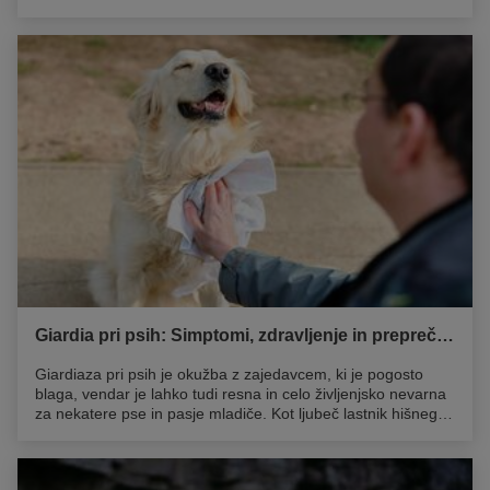
Dodatki za sklepe za pse lahko pomagajo ohranjati sklepe
zdrave. V tem članku si bomo ogledali, kako ti dodatki
delujejo, kako izbrati pravega in kaj lahko storite, da bi
olajšali bolečine v sklepih pri vašem psu.
Giardia pri psih: Simptomi, zdravljenje in preprečevanje
Giardiaza pri psih je okužba z zajedavcem, ki je pogosto
blaga, vendar je lahko tudi resna in celo življenjsko nevarna
za nekatere pse in pasje mladiče. Kot ljubeč lastnik hišnega
ljubljenčka, boste nedvomno želeli narediti vse, ko gre za
zdravje vašega psa. Aktivno preprečevanje je ključnega
pomena, zato si preberite, kaj je giardia, kakšni soznaki