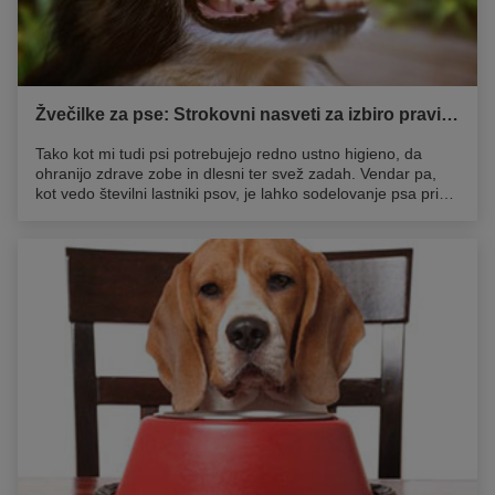
Žvečilke za pse: Strokovni nasveti za izbiro pravih priboljškov
Tako kot mi tudi psi potrebujejo redno ustno higieno, da
ohranijo zdrave zobe in dlesni ter svež zadah. Vendar pa,
kot vedo številni lastniki psov, je lahko sodelovanje psa pri
ščetkanju zob precejšen izziv! V tem poglavju pojasnjujemo,
kako žvečilke za pse lahko pripomorejo k zdravju njihove
ustne votline in kako izbrati najboljše žvečilke za svojega
psa.