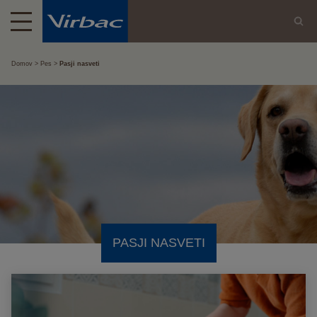
Domov
Pes
Pasji nasveti
PASJI NASVETI