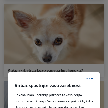
Kako skrbeti za kožo vašega ljubljenčka?
Zavrni
Virbac spoštujte vašo zasebnost
Spletna stran uporablja piškotke za vašo boljšo
uporabniško izkušnjo. Več informacij o piškotkih, kako
jih uporabljamo in kako lahko urejate nastavitve