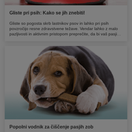
Gliste pri psih: Kako se jih znebiti!
Gliste so pogosta skrb lastnikov psov in lahko pri psih
povzročijo resne zdravstvene težave. Vendar lahko z malo
pazljivosti in aktivnim pristopom preprečite, da bi vaš pasji
prijatelj imel težave z različnimi vrstami glist in drugimi
pogostimi zajedavci. Preberite več o glistah pri psih in kako
lahko prepoznate, zdravite in preprečite gliste pri svojem
psu.
Popolni vodnik za čiščenje pasjih zob