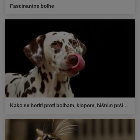
Fascinantne bolhe
Kako se boriti proti bolham, klopom, hišnim pršicam, komarjem in drugim letečim insektom?