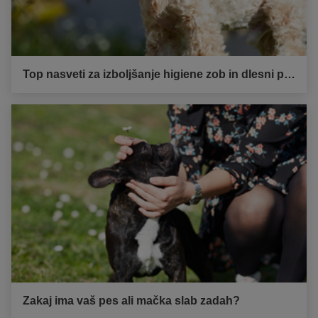
Top nasveti za izboljšanje higiene zob in dlesni pri vašemu psu
Zakaj ima vaš pes ali mačka slab zadah?