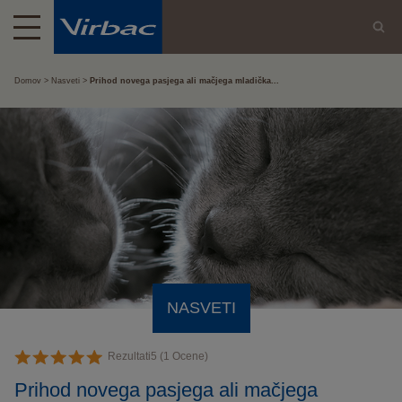
Domov
Nasveti
Prihod novega pasjega ali mačjega mladička...
NASVETI
Rezultati
5
(
1
Ocene)
Prihod novega pasjega ali mačjega