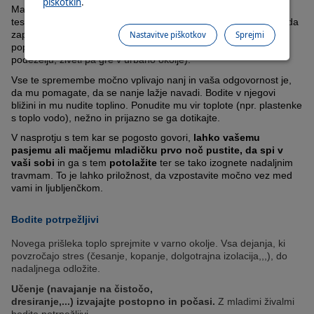
piškotkih
.
Mačji ali pasji mladiček, ki prispe v nov dom je izgubljen in
tesnoben, kar je popolnoma naraven odziv. Razumeti morate, da
zapusti znano okolje, mamico, svoje sorojence in potencialno
Nastavitve piškotkov
Sprejmi
popolnoma zamenja življenjsko okolje (npr. skoten je bil na
podeželju, živeti pa gre v urbano okolje).
Vse te spremembe močno vplivajo nanj in vaša odgovornost je,
da mu pomagate, da se nanje lažje navadi. Bodite v njegovi
bližini in mu nudite toplino. Ponudite mu vir toplote (npr. plastenke
s toplo vodo), nežno in prijazno se ga dotikajte.
V nasprotju s tem kar se pogosto govori,
lahko vašemu
pasjemu ali mačjemu mladičku prvo noč pustite, da spi v
vaši sobi
in ga s tem
potolažite
ter se tako izognete nadaljnim
travmam. To je lahko priložnost, da vzpostavite močno vez med
vami in ljubljenčkom.
Bodite potrpežljivi
Novega prišleka toplo sprejmite v varno okolje. Vsa dejanja, ki
povzročajo stres (česanje, kopanje, dolgotrajna izolacija,,,), do
nadaljnega odložite.
Učenje (navajanje na čistočo,
dresiranje,...) izvajajte postopno in počasi.
Z mladimi živalmi
bodite potrpežljivi.